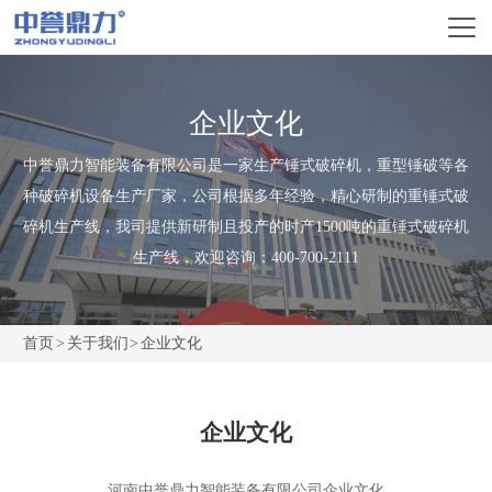
企业文化
中誉鼎力智能装备有限公司是一家生产锤式破碎机，重型锤破等各
种破碎机设备生产厂家，公司根据多年经验，精心研制的重锤式破
碎机生产线，我司提供新研制且投产的时产1500吨的重锤式破碎机
生产线，欢迎咨询：400-700-2111
首页
>
关于我们
>
企业文化
企业文化
河南中誉鼎力智能装备有限公司企业文化