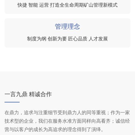
快捷 智能 运营 打造全生命周期矿山管理新模式
管理理念
制度为纲 创新为要 匠心品质 人才发展
一言九鼎 精诚合作
在鼎力，追求与注重细节受到鼎力人的同等重视；作为一家
技术型的企业，我们在服务水准方面同样向高看齐；诚信经
营与以客户的成长为高追求的理念得到了演绎。