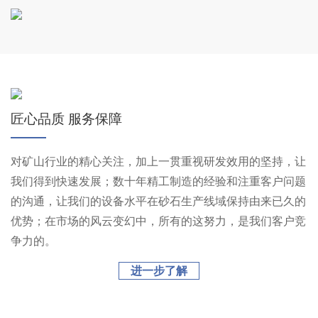
匠心品质 服务保障
对矿山行业的精心关注，加上一贯重视研发效用的坚持，让
我们得到快速发展；数十年精工制造的经验和注重客户问题
的沟通，让我们的设备水平在砂石生产线域保持由来已久的
优势；在市场的风云变幻中，所有的这努力，是我们客户竞
争力的。
进一步了解