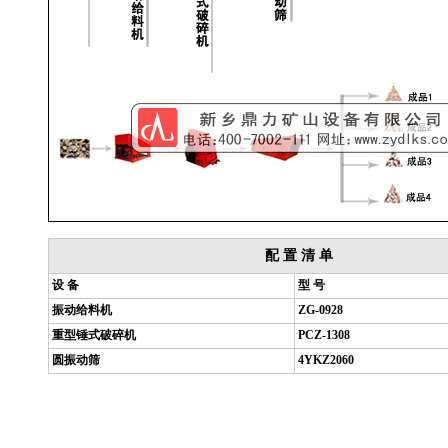
配 置 清 单
设 备
型 号
振动给料机
ZG-0928
重型锤式破碎机
PCZ-1308
圆振动筛
4YKZ2060