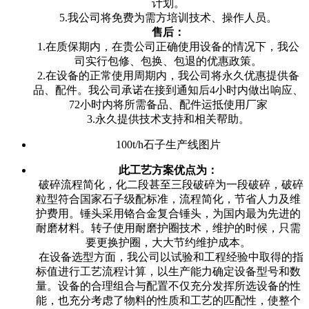
计划。
5.我公司将免费为需方培训技术、操作人员。
售后：
1.在质保期内，在贵公司正确使用设备的情况下，我公
司实行包修、包换、包退的优惠政策。
2.在设备的正常使用周期内，我公司将永久优惠提供备
品、配件。我公司承诺在接到通知后4小时内做出响应、
72小时内将所需备品、配件运抵使用厂家
3.永久提供技术支持和相关帮助。
100t/h石子生产线图片
此工艺方案优点为：
破碎流程简化，化二段甚至三段破碎为一段破碎，破碎
粒型符合国家石子级配标准，流程简化，节省人力及维
护费用。锤头采用铬合金复合锤头，为国内最为先进的
耐磨材料。转子使用耐磨护圈技术，维护的时候，只需
要更换护圈，大大节约维护成本。
在设备选型方面，我公司以试验和工程经验中取得的指
标值进行工艺流程计算，以生产能力确定设备型号和数
量。设备的合理组合与配置不仅充分发挥所选设备的性
能，也充分考虑了物料的性质和工艺的匹配性，使整个