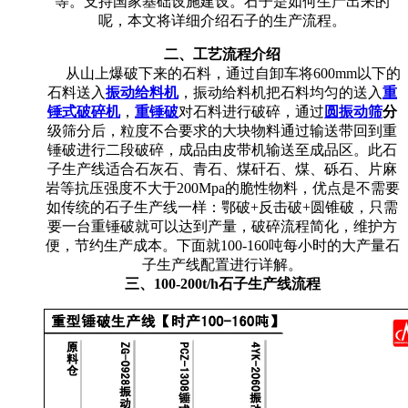
等。支持国家基础设施建设。石子是如何生产出来的
呢，本文将详细介绍石子的生产流程。
二、工艺流程介绍
从山上爆破下来的石料，通过自卸车将600mm以下的
石料送入
振动给料机
，振动给料机把石料均匀的送入
重
锤式破碎机
，
重锤破
对石料进行破碎，通过
圆振动筛
分
级筛分后，粒度不合要求的大块物料通过输送带回到重
锤破进行二段破碎，成品由皮带机输送至成品区。此石
子生产线适合石灰石、青石、煤矸石、煤、砾石、片麻
岩等抗压强度不大于200Mpa的脆性物料，优点是不需要
如传统的石子生产线一样：鄂破+反击破+圆锥破，只需
要一台重锤破就可以达到产量，破碎流程简化，维护方
便，节约生产成本。下面就100-160吨每小时的大产量石
子生产线配置进行详解。
三、100-200t/h石子生产线流程