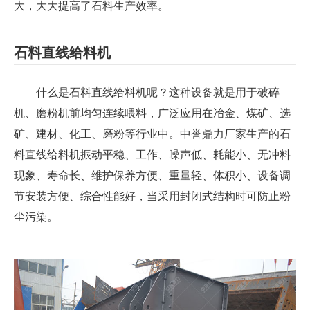
大，大大提高了石料生产效率。
石料直线给料机
什么是石料直线给料机呢？这种设备就是用于破碎
机、磨粉机前均匀连续喂料，广泛应用在冶金、煤矿、选
矿、建材、化工、磨粉等行业中。中誉鼎力厂家生产的石
料直线给料机振动平稳、工作、噪声低、耗能小、无冲料
现象、寿命长、维护保养方便、重量轻、体积小、设备调
节安装方便、综合性能好，当采用封闭式结构时可防止粉
尘污染。