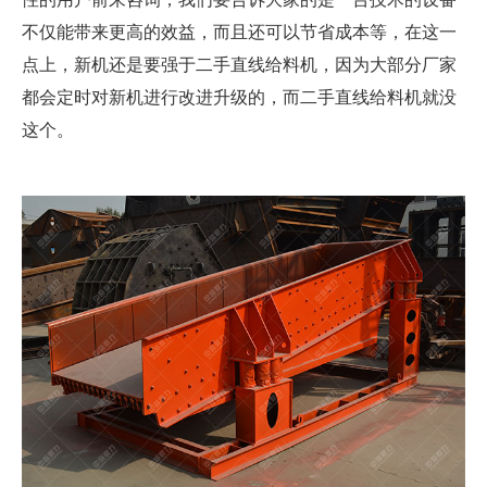
不仅能带来更高的效益，而且还可以节省成本等，在这一
点上，新机还是要强于二手直线给料机，因为大部分厂家
都会定时对新机进行改进升级的，而二手直线给料机就没
这个。