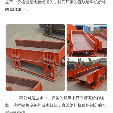
提下，价格也是比较经济的，我们厂家的直线给料机价格
的原因如下：
1、我公司是型企业，设备的销售不存在赚差价的现
象，这样销售设备的成本就低，直线给料机价格制定的也
就会比较低。