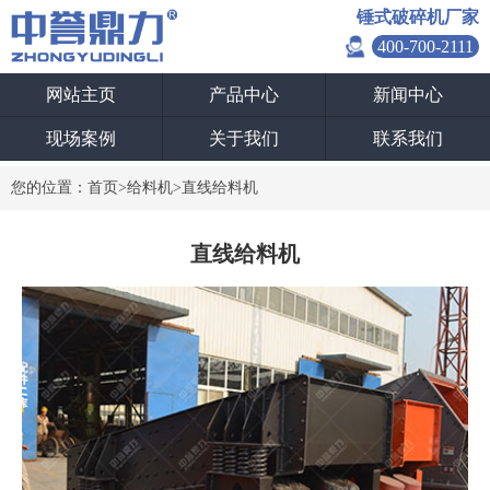
锤式破碎机厂家
400-700-2111
网站主页
产品中心
新闻中心
现场案例
关于我们
联系我们
您的位置：
首页
>
给料机
>
直线给料机
直线给料机