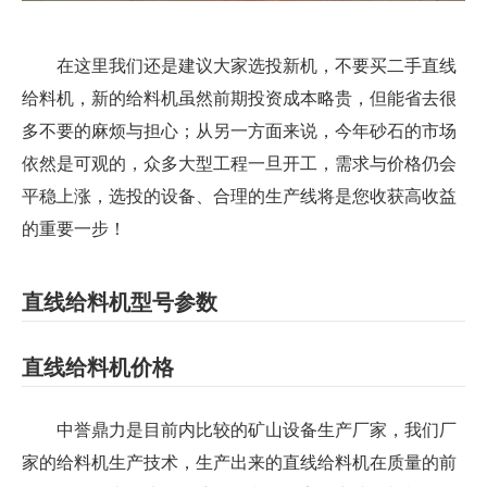
在这里我们还是建议大家选投新机，不要买二手直线
给料机，新的给料机虽然前期投资成本略贵，但能省去很
多不要的麻烦与担心；从另一方面来说，今年砂石的市场
依然是可观的，众多大型工程一旦开工，需求与价格仍会
平稳上涨，选投的设备、合理的生产线将是您收获高收益
的重要一步！
直线给料机型号参数
直线给料机价格
中誉鼎力是目前内比较的矿山设备生产厂家，我们厂
家的给料机生产技术，生产出来的直线给料机在质量的前