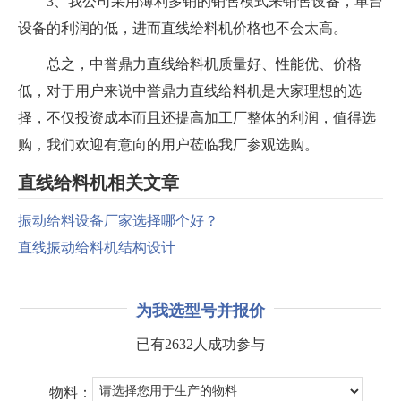
3、我公司采用薄利多销的销售模式来销售设备，单台
设备的利润的低，进而直线给料机价格也不会太高。
总之，中誉鼎力直线给料机质量好、性能优、价格
低，对于用户来说中誉鼎力直线给料机是大家理想的选
择，不仅投资成本而且还提高加工厂整体的利润，值得选
购，我们欢迎有意向的用户莅临我厂参观选购。
直线给料机相关文章
振动给料设备厂家选择哪个好？
直线振动给料机结构设计
为我选型号并报价
已有2632人成功参与
物料：