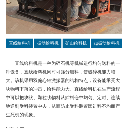
直线给料机
振动给料机
矿山给料机
zg振动给料机
直线给料机是一种为碎石机等机械进行均匀送料的一
种设备，直线给料机同时可筛分细料，使破碎机能力增
大。该机采用双偏心轴激振器的结构特点，设备能承受大
块物料下落的冲击，给料能力大。直线给料机在生产流程
中可以把块状、颗粒状物料从贮料仓中均匀、定时、连续
地送到受料装置中去，从而防止受料装置因进料不均而产
生死机的现象。