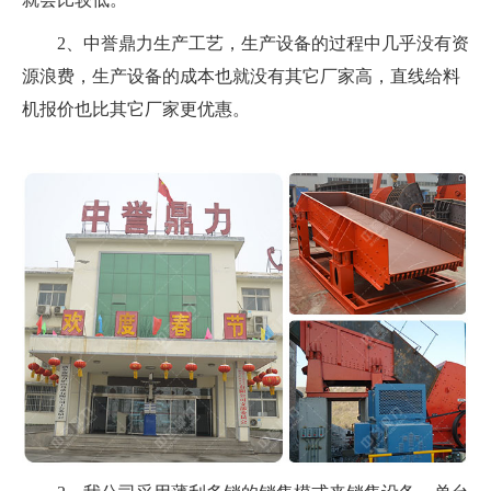
2、中誉鼎力生产工艺，生产设备的过程中几乎没有资
源浪费，生产设备的成本也就没有其它厂家高，直线给料
机报价也比其它厂家更优惠。