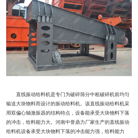
直线振动给料机是专门为破碎筛分中粗破碎机前均匀
输送大块物料而设计的振动给料机。该直线振动给料机采
用双偏心轴激振器的结构特点，设备能承受大块物料下落
的冲击，给料能力大。河南中誉鼎力厂家生产的直线振动
给料机设备承受大块物料下落的冲击能力强，给料能力